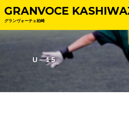
GRANVOCE KASHIWA
グランヴォーチェ柏崎
U－１5