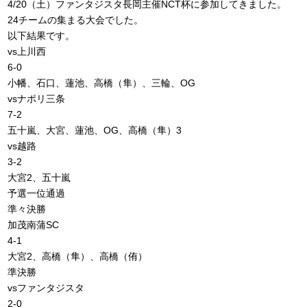
4/20（土）ファンタジスタ長岡主催NCT杯に参加してきました。
24チームの集まる大会でした。
以下結果です。
vs上川西
6‐0
小幡、石口、蓮池、高橋（隼）、三輪、OG
vsナポリ三条
7-2
五十嵐、大宮、蓮池、OG、高橋（隼）3
vs越路
3-2
大宮2、五十嵐
予選一位通過
準々決勝
加茂南蒲SC
4-1
大宮2、高橋（隼）、高橋（侑）
準決勝
vsファンタジスタ
2‐0