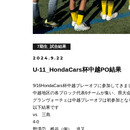
7期生_試合結果
2024.9.22
U-11_HondaCars杯中越PO結果
9/16HondaCars杯中越プレーオフに参加してき
中越地区の各ブロック代表6チームが集い、県大
グランヴォーチェは中越プレーオフは初参加とな
以下結果です
vs 三島
4‐0
野澤②、椎谷（俐）、道又