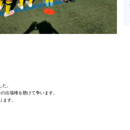
ました。
会の出場権を懸けて争います。
ります。