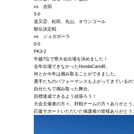
vs 吉田
5‐0
道又②、松田、丸山、オウンゴール
順位決定戦
vs ジョガボーラ
0‐0
PK3-2
中越7位で県大会出場を決めました！
去年出場できなかったHondaCars杯。
何とか今年は掴み取ることができました。
選手たちのパフォーマンスも上がってきているの
自分たちで掴み取った舞台。
目標達成できるよう頑張ろう！
大会主催者の方々、対戦チームの方々ありがとう
応援サポートいただいた保護者の皆様ありがとう