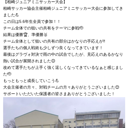
【柏崎ジュニアミニサッカー大会】
柏崎サッカー協会主催柏崎ジュニアミニサッカー大会に参加してき
ました💪
この日は5.6年生全員で参加！！
チーム全体での狙いの共有をテーマに参戦🫡
結果は優勝🏆、準優勝🥈
チーム全体として狙いの共有の部分はかなりの手応えが‼️
選手たちの個人戦術も少しずつ良くなってきています！
最後はグラヴォ対決で雨の中の試合でしたが、見応えのあるかなり
熱い試合が展開されました😊
改めて選手たちが上手く強く逞しくなってきているなぁと感じまし
た🫡
もっともっと成長していこう💪
大会主催者の方々、対戦チームの方々ありがとうございました😊
サポートいただいた保護者の皆さまありがとうございました！