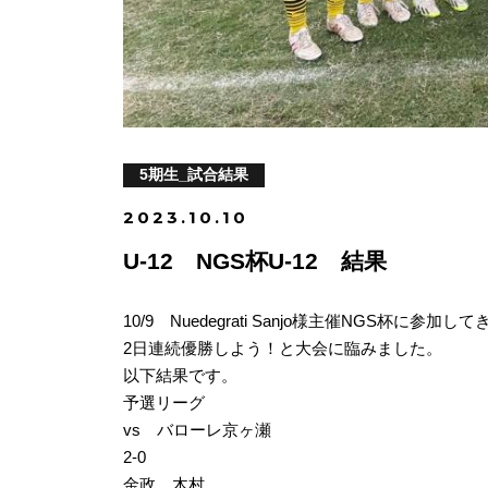
5期生_試合結果
2023.10.10
U-12 NGS杯U-12 結果
10/9 Nuedegrati Sanjo様主催NGS杯に参加
2日連続優勝しよう！と大会に臨みました。
以下結果です。
予選リーグ
vs バローレ京ヶ瀬
2-0
金政、木村