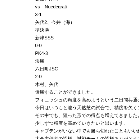
vs Nuedegrati
3-1
矢代2、今井（海）
準決勝
新津SSS
0-0
PK4-3
決勝
六日町JSC
2-0
木村、矢代
優勝することができました。
フィニッシュの精度を高めようという二日間共通
今日はいつもと違う天然芝の試合で、精度を欠く
その中でも、狙った形での得点も増えてきました
少しずつ精度を高めていきたいと思います。
キャプテンがいない中でも勝ち切れたこともいい
大会主催者の皆様、対戦チームの皆様ありがとう